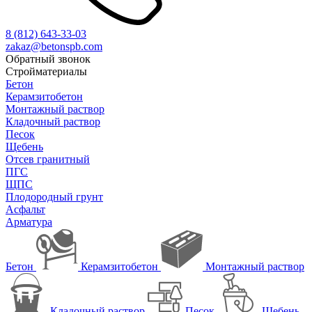
8 (812)
643-33-03
zakaz@betonspb.com
Обратный звонок
Стройматериалы
Бетон
Керамзитобетон
Монтажный раствор
Кладочный раствор
Песок
Щебень
Отсев гранитный
ПГС
ЩПС
Плодородный грунт
Асфальт
Арматура
Бетон
Керамзитобетон
Монтажный раствор
Кладочный раствор
Песок
Щебень