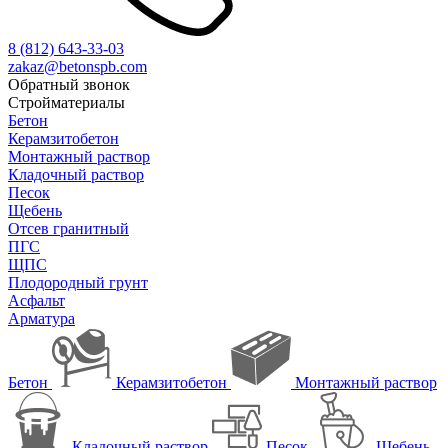
8 (812)
643-33-03
zakaz@betonspb.com
Обратный звонок
Стройматериалы
Бетон
Керамзитобетон
Монтажный раствор
Кладочный раствор
Песок
Щебень
Отсев гранитный
ПГС
ЩПС
Плодородный грунт
Асфальт
Арматура
Бетон
Керамзитобетон
Монтажный раствор
Кладочный раствор
Песок
Щебень