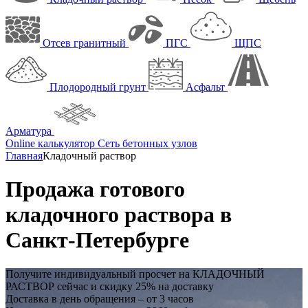
Отсев гранитный
ПГС
ЩПС
Плодородный грунт
Асфальт
Арматура
Online калькулятор
Сеть бетонных узлов
Главная
Кладочный раствор
Продажа готового
кладочного раствора в
Санкт-Петербурге
Получите индивидуальный просчет на
КЛАДОЧНЫЙ
РАСТВОР
сейчас и
скидку 25%
на доставку
Доставка в день обращения – от 3 часов