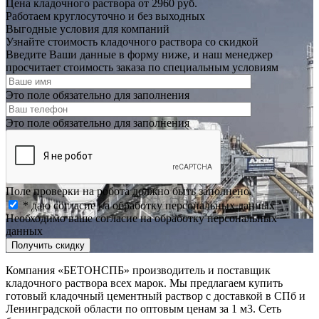
Цена кладочного раствора от 2960 руб.
Работаем круглосуточно и без выходных
Выгодные условия для компаний
Узнайте стоимость кладочного раствора со скидкой
Введите Ваши данные в форму ниже, и наш менеджер
просчитает стоимость заказа по специальным условиям
Это поле обязательно для заполнения
Это поле обязательно для заполнения
Поле проверки на робота должно быть заполнено.
* даю согласие на обработку персональных данных
Необходимо ваше согласие на обработку персональных
данных
Получить скидку
Компания «БЕТОНСПБ» производитель и поставщик
кладочного раствора всех марок. Мы предлагаем купить
готовый кладочный цементный раствор с доставкой в СПб и
Ленинградской области по оптовым ценам за 1 м3. Сеть