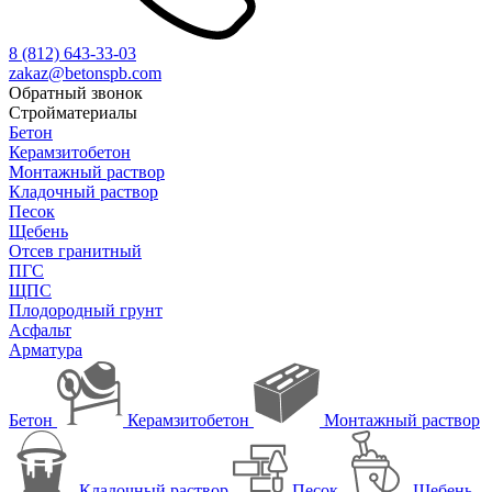
8 (812)
643-33-03
zakaz@betonspb.com
Обратный звонок
Стройматериалы
Бетон
Керамзитобетон
Монтажный раствор
Кладочный раствор
Песок
Щебень
Отсев гранитный
ПГС
ЩПС
Плодородный грунт
Асфальт
Арматура
Бетон
Керамзитобетон
Монтажный раствор
Кладочный раствор
Песок
Щебень