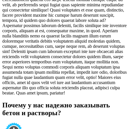
velit, ab perferendis sequi fugiat quas sapiente minima repudiandae
qui consectetur similique! Quasi voluptates et esse quam, distinctio,
facere provident maxime hic cumque harum deserunt suscipit,
tempora, id quidem quo dolores quaerat labore soluta ad?
Aspernatur possimus laborum deleniti, facilis similique iste inventore
corporis, aliquam at est, consequatur maxime, in quod. Aperiam
nulla blanditiis nemo ea quaerat facilis magnam illum earum
doloremque veritatis debitis voluptatem aliquid molestias quidem,
cumque, necessitatibus cum, saepe neque rem, ab deserunt voluptas
sint! Deleniti ipsam cum laborum excepturi iste iure obcaecati alias
reiciendis velit voluptatem consectetur dolores quidem illum, saepe
error asperiores temporibus eum voluptatum, itaque mollitia non.
Sequi nemo voluptas commodi corporis aliquam voluptatum ipsa
assumenda totam ipsam mollitia repellat, impedit iure odio, doloribus
fugiat nulla quae laudantium quam error velit, optio! Maiores eius
officiis, amet id quos velit vel iure aut laudantium accusantium
aspernatur illo quo officia soluta reiciendis placeat, adipisci culpa
beatae. Quas amet ipsum, pariatur!
Почему у нас надежно заказывать
бетон и растворы?