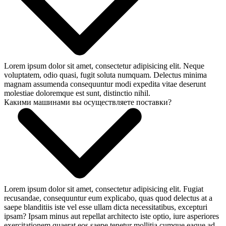
Lorem ipsum dolor sit amet, consectetur adipisicing elit. Neque
voluptatem, odio quasi, fugit soluta numquam. Delectus minima
magnam assumenda consequuntur modi expedita vitae deserunt
molestiae doloremque est sunt, distinctio nihil.
Какими машинами вы осуществляете поставки?
Lorem ipsum dolor sit amet, consectetur adipisicing elit. Fugiat
recusandae, consequuntur eum explicabo, quas quod delectus at a
saepe blanditiis iste vel esse ullam dicta necessitatibus, excepturi
ipsam? Ipsam minus aut repellat architecto iste optio, iure asperiores
exercitationem quaerat eos saepe tenetur mollitia cumque eaque ad