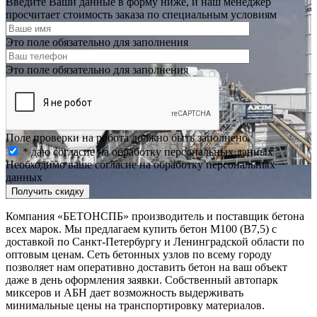
Введите Ваши данные в форму ниже, и наш менеджер
просчитает стоимость заказа по специальным условиям
Это поле обязательно для заполнения
Это поле обязательно для заполнения
Поле проверки на робота должно быть заполнено.
* даю согласие на обработку персональных данных
Необходимо ваше согласие на обработку персональных
данных
Получить скидку
Компания «БЕТОНСПБ» производитель и поставщик бетона
всех марок. Мы предлагаем купить бетон М100 (В7,5) с
доставкой по Санкт-Петербургу и Ленинградской области по
оптовым ценам. Сеть бетонных узлов по всему городу
позволяет нам оперативно доставить бетон на ваш объект
даже в день оформления заявки. Собственный автопарк
миксеров и АБН дает возможность выдерживать
минимальные цены на транспортировку материалов.