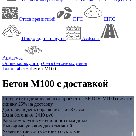
Отсев гранитный
ПГС
ЩПС
Плодородный грунт
Асфальт
Арматура
Online калькулятор
Сеть бетонных узлов
Главная
Бетон
Бетон M100
Бетон М100 с доставкой
Получите индивидуальный просчет на
БЕТОН М100
сейчас и
скидку 25%
на доставку
Доставка в день обращения – от 3 часов
Цена бетона от 2410 руб.
Работаем круглосуточно и без выходных
Выгодные условия для компаний
Узнайте стоимость бетона со скидкой