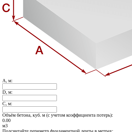
A, м:
D, м:
C, м:
Объём бетона, куб. м (с учетом коэффициента потерь):
0.00
м3
Подсчитайте периметр фундаментной ленты в метрах: