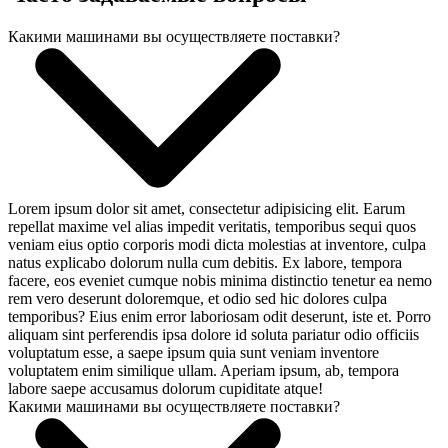
Какими машинами вы осуществляете поставки?
Lorem ipsum dolor sit amet, consectetur adipisicing elit. Earum
repellat maxime vel alias impedit veritatis, temporibus sequi quos
veniam eius optio corporis modi dicta molestias at inventore, culpa
natus explicabo dolorum nulla cum debitis. Ex labore, tempora
facere, eos eveniet cumque nobis minima distinctio tenetur ea nemo
rem vero deserunt doloremque, et odio sed hic dolores culpa
temporibus? Eius enim error laboriosam odit deserunt, iste et. Porro
aliquam sint perferendis ipsa dolore id soluta pariatur odio officiis
voluptatum esse, a saepe ipsum quia sunt veniam inventore
voluptatem enim similique ullam. Aperiam ipsum, ab, tempora
labore saepe accusamus dolorum cupiditate atque!
Какими машинами вы осуществляете поставки?