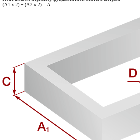
(A1 x 2) + (A2 x 2) = A