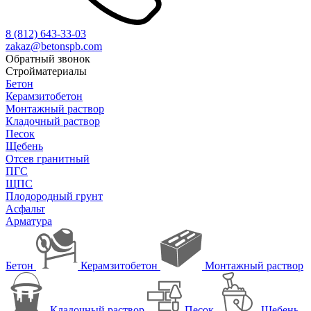
8 (812)
643-33-03
zakaz@betonspb.com
Обратный звонок
Стройматериалы
Бетон
Керамзитобетон
Монтажный раствор
Кладочный раствор
Песок
Щебень
Отсев гранитный
ПГС
ЩПС
Плодородный грунт
Асфальт
Арматура
Бетон
Керамзитобетон
Монтажный раствор
Кладочный раствор
Песок
Щебень