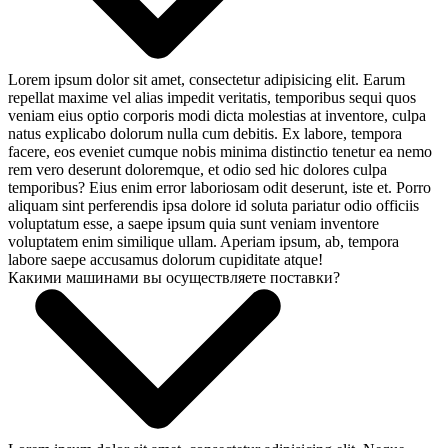
Lorem ipsum dolor sit amet, consectetur adipisicing elit. Earum
repellat maxime vel alias impedit veritatis, temporibus sequi quos
veniam eius optio corporis modi dicta molestias at inventore, culpa
natus explicabo dolorum nulla cum debitis. Ex labore, tempora
facere, eos eveniet cumque nobis minima distinctio tenetur ea nemo
rem vero deserunt doloremque, et odio sed hic dolores culpa
temporibus? Eius enim error laboriosam odit deserunt, iste et. Porro
aliquam sint perferendis ipsa dolore id soluta pariatur odio officiis
voluptatum esse, a saepe ipsum quia sunt veniam inventore
voluptatem enim similique ullam. Aperiam ipsum, ab, tempora
labore saepe accusamus dolorum cupiditate atque!
Какими машинами вы осуществляете поставки?