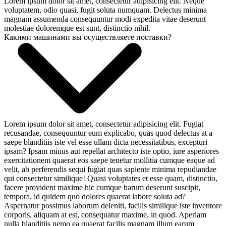
Lorem ipsum dolor sit amet, consectetur adipisicing elit. Neque
voluptatem, odio quasi, fugit soluta numquam. Delectus minima
magnam assumenda consequuntur modi expedita vitae deserunt
molestiae doloremque est sunt, distinctio nihil.
Какими машинами вы осуществляете поставки?
Lorem ipsum dolor sit amet, consectetur adipisicing elit. Fugiat
recusandae, consequuntur eum explicabo, quas quod delectus at a
saepe blanditiis iste vel esse ullam dicta necessitatibus, excepturi
ipsam? Ipsam minus aut repellat architecto iste optio, iure asperiores
exercitationem quaerat eos saepe tenetur mollitia cumque eaque ad
velit, ab perferendis sequi fugiat quas sapiente minima repudiandae
qui consectetur similique! Quasi voluptates et esse quam, distinctio,
facere provident maxime hic cumque harum deserunt suscipit,
tempora, id quidem quo dolores quaerat labore soluta ad?
Aspernatur possimus laborum deleniti, facilis similique iste inventore
corporis, aliquam at est, consequatur maxime, in quod. Aperiam
nulla blanditiis nemo ea quaerat facilis magnam illum earum