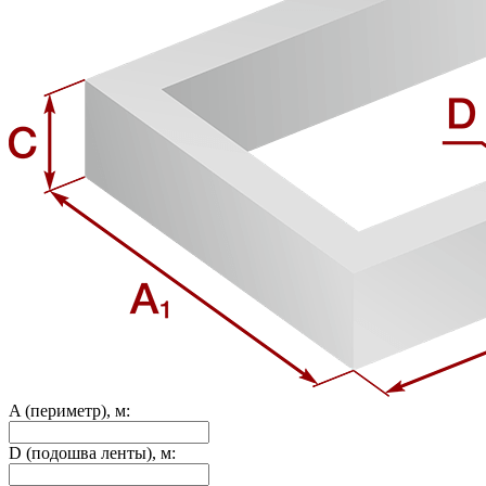
A (периметр), м:
D (подошва ленты), м: