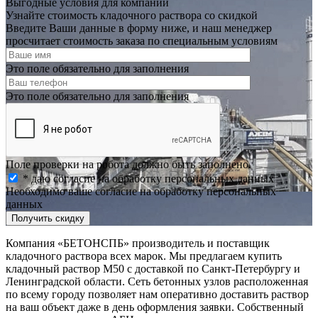
Выгодные условия для компаний
Узнайте стоимость кладочного раствора со скидкой
Введите Ваши данные в форму ниже, и наш менеджер
просчитает стоимость заказа по специальным условиям
Это поле обязательно для заполнения
Это поле обязательно для заполнения
Поле проверки на робота должно быть заполнено.
* даю согласие на обработку персональных данных
Необходимо ваше согласие на обработку персональных
данных
Получить скидку
Компания «БЕТОНСПБ» производитель и поставщик
кладочного раствора всех марок. Мы предлагаем купить
кладочный раствор М50 с доставкой по Санкт-Петербургу и
Ленинградской области. Сеть бетонных узлов расположенная
по всему городу позволяет нам оперативно доставить раствор
на ваш объект даже в день оформления заявки. Собственный