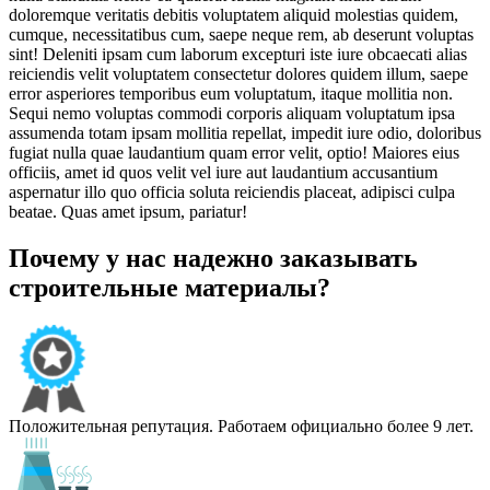
doloremque veritatis debitis voluptatem aliquid molestias quidem,
cumque, necessitatibus cum, saepe neque rem, ab deserunt voluptas
sint! Deleniti ipsam cum laborum excepturi iste iure obcaecati alias
reiciendis velit voluptatem consectetur dolores quidem illum, saepe
error asperiores temporibus eum voluptatum, itaque mollitia non.
Sequi nemo voluptas commodi corporis aliquam voluptatum ipsa
assumenda totam ipsam mollitia repellat, impedit iure odio, doloribus
fugiat nulla quae laudantium quam error velit, optio! Maiores eius
officiis, amet id quos velit vel iure aut laudantium accusantium
aspernatur illo quo officia soluta reiciendis placeat, adipisci culpa
beatae. Quas amet ipsum, pariatur!
Почему у нас надежно заказывать
строительные материалы?
Положительная репутация. Работаем официально более 9 лет.