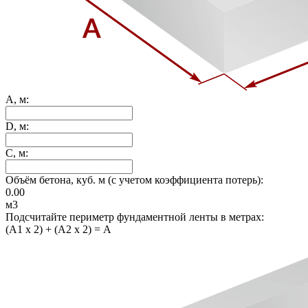
A, м:
D, м:
C, м:
Объём бетона, куб. м (с учетом коэффициента потерь):
0.00
м3
Подсчитайте периметр фундаментной ленты в метрах:
(A1 x 2) + (A2 x 2) = A