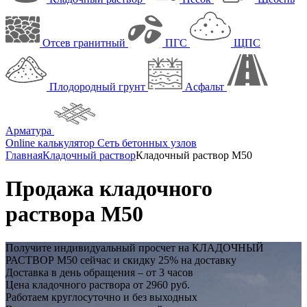
Отсев гранитный
ПГС
ЩПС
Плодородный грунт
Асфальт
Арматура
Online калькулятор
Сеть бетонных узлов
Главная
Кладочный раствор
Кладочный раствор М50
Продажа кладочного
раствора М50
Получите индивидуальный просчет на
КЛАДОЧНЫЙ
РАСТВОР М50
сейчас и
скидку 25%
на доставку
Доставка в день обращения – от 3 часов
Цена кладочного раствора от 2960 руб.
Работаем круглосуточно и без выходных