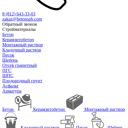
8 (812)
643-33-03
zakaz@betonspb.com
Обратный звонок
Стройматериалы
Бетон
Керамзитобетон
Монтажный раствор
Кладочный раствор
Песок
Щебень
Отсев гранитный
ПГС
ЩПС
Плодородный грунт
Асфальт
Арматура
Бетон
Керамзитобетон
Монтажный раствор
Кладочный раствор
Песок
Щебень