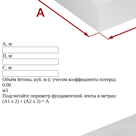
A, м:
D, м:
C, м:
Объём бетона, куб. м (с учетом коэффициента потерь):
0.00
м3
Подсчитайте периметр фундаментной ленты в метрах:
(A1 x 2) + (A2 x 2) = A