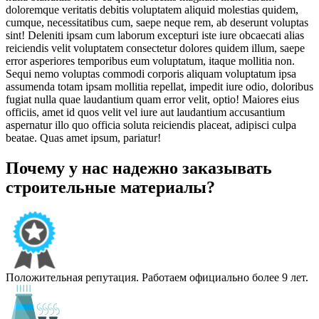
doloremque veritatis debitis voluptatem aliquid molestias quidem,
cumque, necessitatibus cum, saepe neque rem, ab deserunt voluptas
sint! Deleniti ipsam cum laborum excepturi iste iure obcaecati alias
reiciendis velit voluptatem consectetur dolores quidem illum, saepe
error asperiores temporibus eum voluptatum, itaque mollitia non.
Sequi nemo voluptas commodi corporis aliquam voluptatum ipsa
assumenda totam ipsam mollitia repellat, impedit iure odio, doloribus
fugiat nulla quae laudantium quam error velit, optio! Maiores eius
officiis, amet id quos velit vel iure aut laudantium accusantium
aspernatur illo quo officia soluta reiciendis placeat, adipisci culpa
beatae. Quas amet ipsum, pariatur!
Почему у нас надежно заказывать
строительные материалы?
Положительная репутация. Работаем официально более 9 лет.