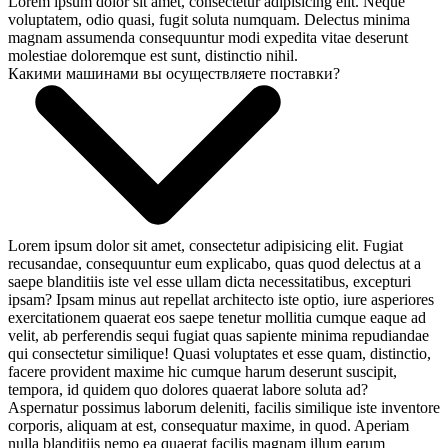
Lorem ipsum dolor sit amet, consectetur adipisicing elit. Neque
voluptatem, odio quasi, fugit soluta numquam. Delectus minima
magnam assumenda consequuntur modi expedita vitae deserunt
molestiae doloremque est sunt, distinctio nihil.
Какими машинами вы осуществляете поставки?
Lorem ipsum dolor sit amet, consectetur adipisicing elit. Fugiat
recusandae, consequuntur eum explicabo, quas quod delectus at a
saepe blanditiis iste vel esse ullam dicta necessitatibus, excepturi
ipsam? Ipsam minus aut repellat architecto iste optio, iure asperiores
exercitationem quaerat eos saepe tenetur mollitia cumque eaque ad
velit, ab perferendis sequi fugiat quas sapiente minima repudiandae
qui consectetur similique! Quasi voluptates et esse quam, distinctio,
facere provident maxime hic cumque harum deserunt suscipit,
tempora, id quidem quo dolores quaerat labore soluta ad?
Aspernatur possimus laborum deleniti, facilis similique iste inventore
corporis, aliquam at est, consequatur maxime, in quod. Aperiam
nulla blanditiis nemo ea quaerat facilis magnam illum earum