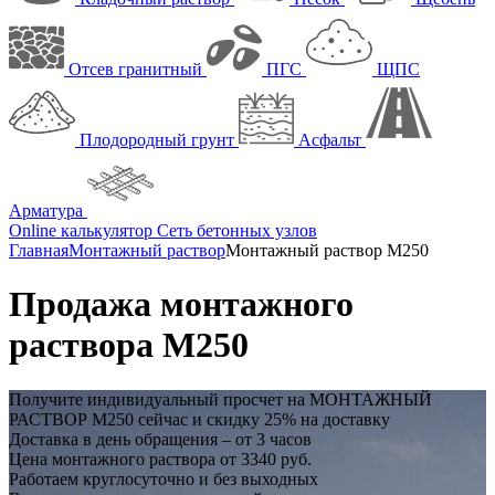
Отсев гранитный
ПГС
ЩПС
Плодородный грунт
Асфальт
Арматура
Online калькулятор
Сеть бетонных узлов
Главная
Монтажный раствор
Монтажный раствор М250
Продажа монтажного
раствора М250
Получите индивидуальный просчет на
МОНТАЖНЫЙ
РАСТВОР М250
сейчас и
скидку 25%
на доставку
Доставка в день обращения – от 3 часов
Цена монтажного раствора от 3340 руб.
Работаем круглосуточно и без выходных