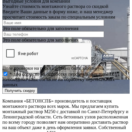
Выгодные условия для компаний
Узнайте стоимость монтажного раствора со скидкой
Введите Ваши данные в форму ниже, и наш менеджер
просчитает стоимость заказа по специальным условиям
Это поле обязательно для заполнения
Это поле обязательно для заполнения
Поле проверки на робота должно быть заполнено.
* даю согласие на обработку персональных данных
Необходимо ваше согласие на обработку персональных
данных
Получить скидку
Компания «БЕТОНСПБ» производитель и поставщик
монтажного раствора всех марок. Мы предлагаем купить
монтажный раствор М250 с доставкой по Санкт-Петербургу и
Ленинградской области. Сеть бетонных узлов расположенная
по всему городу позволяет нам оперативно доставить раствор
на ваш объект даже в день оформления заявки. Собственный