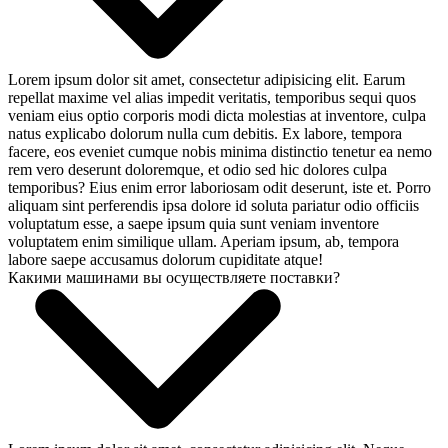
Lorem ipsum dolor sit amet, consectetur adipisicing elit. Earum
repellat maxime vel alias impedit veritatis, temporibus sequi quos
veniam eius optio corporis modi dicta molestias at inventore, culpa
natus explicabo dolorum nulla cum debitis. Ex labore, tempora
facere, eos eveniet cumque nobis minima distinctio tenetur ea nemo
rem vero deserunt doloremque, et odio sed hic dolores culpa
temporibus? Eius enim error laboriosam odit deserunt, iste et. Porro
aliquam sint perferendis ipsa dolore id soluta pariatur odio officiis
voluptatum esse, a saepe ipsum quia sunt veniam inventore
voluptatem enim similique ullam. Aperiam ipsum, ab, tempora
labore saepe accusamus dolorum cupiditate atque!
Какими машинами вы осуществляете поставки?