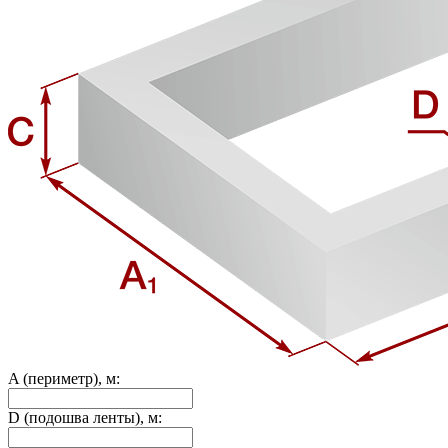
A (периметр), м:
D (подошва ленты), м: