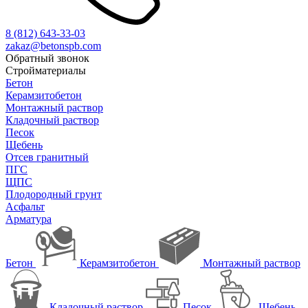
8 (812)
643-33-03
zakaz@betonspb.com
Обратный звонок
Стройматериалы
Бетон
Керамзитобетон
Монтажный раствор
Кладочный раствор
Песок
Щебень
Отсев гранитный
ПГС
ЩПС
Плодородный грунт
Асфальт
Арматура
Бетон
Керамзитобетон
Монтажный раствор
Кладочный раствор
Песок
Щебень