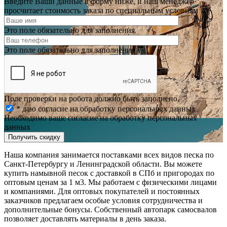
Введите Ваши данные в форму ниже, и наш менеджер
просчитает стоимость заказа по специальным условиям
Это поле обязательно для заполнения
Это поле обязательно для заполнения
Поле проверки на робота должно быть заполнено.
* даю согласие на обработку персональных данных
Необходимо ваше согласие на обработку персональных
данных
Получить скидку
Наша компания занимается поставками всех видов песка по
Санкт-Петербургу и Ленинградской области. Вы можете
купить намывной песок с доставкой в СПб и пригородах по
оптовым ценам за 1 м3. Мы работаем с физическими лицами
и компаниями. Для оптовых покупателей и постоянных
заказчиков предлагаем особые условия сотрудничества и
дополнительные бонусы. Собственный автопарк самосвалов
позволяет доставлять материалы в день заказа.