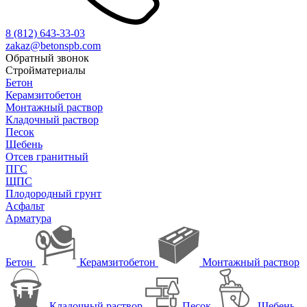
8 (812)
643-33-03
zakaz@betonspb.com
Обратный звонок
Стройматериалы
Бетон
Керамзитобетон
Монтажный раствор
Кладочный раствор
Песок
Щебень
Отсев гранитный
ПГС
ЩПС
Плодородный грунт
Асфальт
Арматура
Бетон
Керамзитобетон
Монтажный раствор
Кладочный раствор
Песок
Щебень