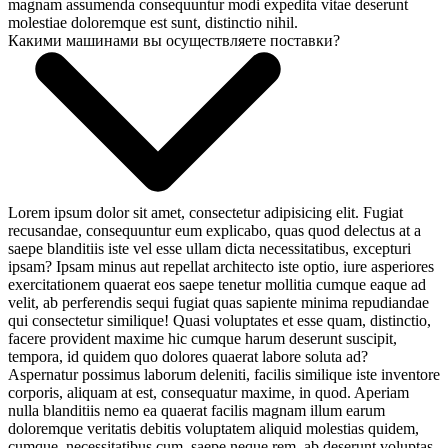
magnam assumenda consequuntur modi expedita vitae deserunt
molestiae doloremque est sunt, distinctio nihil.
Какими машинами вы осуществляете поставки?
Lorem ipsum dolor sit amet, consectetur adipisicing elit. Fugiat
recusandae, consequuntur eum explicabo, quas quod delectus at a
saepe blanditiis iste vel esse ullam dicta necessitatibus, excepturi
ipsam? Ipsam minus aut repellat architecto iste optio, iure asperiores
exercitationem quaerat eos saepe tenetur mollitia cumque eaque ad
velit, ab perferendis sequi fugiat quas sapiente minima repudiandae
qui consectetur similique! Quasi voluptates et esse quam, distinctio,
facere provident maxime hic cumque harum deserunt suscipit,
tempora, id quidem quo dolores quaerat labore soluta ad?
Aspernatur possimus laborum deleniti, facilis similique iste inventore
corporis, aliquam at est, consequatur maxime, in quod. Aperiam
nulla blanditiis nemo ea quaerat facilis magnam illum earum
doloremque veritatis debitis voluptatem aliquid molestias quidem,
cumque, necessitatibus cum, saepe neque rem, ab deserunt voluptas