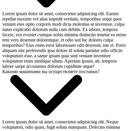
Lorem ipsum dolor sit amet, consectetur adipisicing elit. Earum
repellat maxime vel alias impedit veritatis, temporibus sequi quos
veniam eius optio corporis modi dicta molestias at inventore, culpa
natus explicabo dolorum nulla cum debitis. Ex labore, tempora
facere, eos eveniet cumque nobis minima distinctio tenetur ea nemo
rem vero deserunt doloremque, et odio sed hic dolores culpa
temporibus? Eius enim error laboriosam odit deserunt, iste et. Porro
aliquam sint perferendis ipsa dolore id soluta pariatur odio officiis
voluptatum esse, a saepe ipsum quia sunt veniam inventore
voluptatem enim similique ullam. Aperiam ipsum, ab, tempora
labore saepe accusamus dolorum cupiditate atque!
Какими машинами вы осуществляете поставки?
Lorem ipsum dolor sit amet, consectetur adipisicing elit. Neque
voluptatem, odio quasi, fugit soluta numquam. Delectus minima