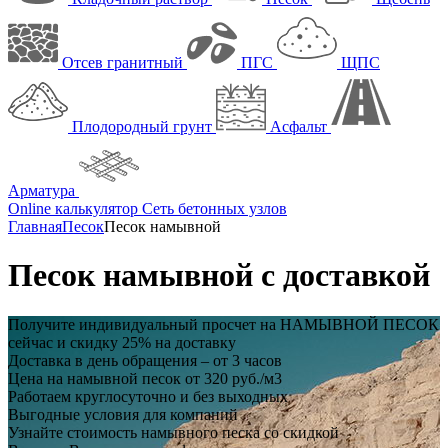
Отсев гранитный
ПГС
ЩПС
Плодородный грунт
Асфальт
Арматура
Online калькулятор
Сеть бетонных узлов
Главная
Песок
Песок намывной
Песок намывной с доставкой
Получите индивидуальный просчет на
НАМЫВНОЙ ПЕСОК
сейчас и
скидку 25%
на доставку
Доставка в день обращения – от 3 часов
Цена на намывной песок от 320 руб./м3
Работаем круглосуточно и без выходных
Выгодные условия для компаний
Узнайте стоимость намывного песка со скидкой