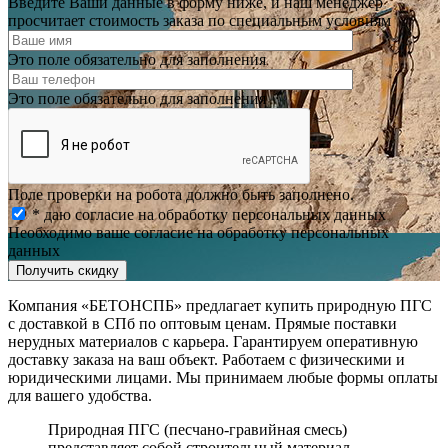
Введите Ваши данные в форму ниже, и наш менеджер
просчитает стоимость заказа по специальным условиям
Это поле обязательно для заполнения
Это поле обязательно для заполнения
Поле проверки на робота должно быть заполнено.
* даю согласие на обработку персональных данных
Необходимо ваше согласие на обработку персональных
данных
Получить скидку
Компания «БЕТОНСПБ» предлагает купить природную ПГС
с доставкой в СПб по оптовым ценам. Прямые поставки
нерудных материалов с карьера. Гарантируем оперативную
доставку заказа на ваш объект. Работаем с физическими и
юридическими лицами. Мы принимаем любые формы оплаты
для вашего удобства.
Природная ПГС (песчано-гравийная смесь)
представляет собой строительный материал,