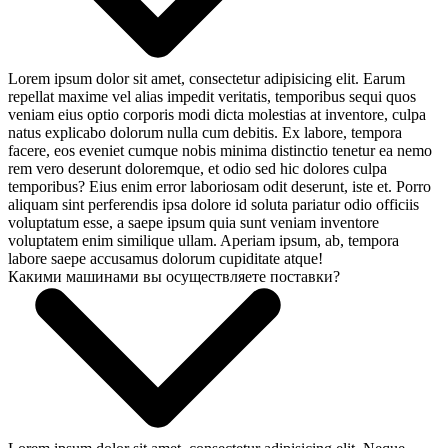
Lorem ipsum dolor sit amet, consectetur adipisicing elit. Earum
repellat maxime vel alias impedit veritatis, temporibus sequi quos
veniam eius optio corporis modi dicta molestias at inventore, culpa
natus explicabo dolorum nulla cum debitis. Ex labore, tempora
facere, eos eveniet cumque nobis minima distinctio tenetur ea nemo
rem vero deserunt doloremque, et odio sed hic dolores culpa
temporibus? Eius enim error laboriosam odit deserunt, iste et. Porro
aliquam sint perferendis ipsa dolore id soluta pariatur odio officiis
voluptatum esse, a saepe ipsum quia sunt veniam inventore
voluptatem enim similique ullam. Aperiam ipsum, ab, tempora
labore saepe accusamus dolorum cupiditate atque!
Какими машинами вы осуществляете поставки?