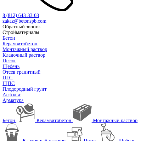
8 (812)
643-33-03
zakaz@betonspb.com
Обратный звонок
Стройматериалы
Бетон
Керамзитобетон
Монтажный раствор
Кладочный раствор
Песок
Щебень
Отсев гранитный
ПГС
ЩПС
Плодородный грунт
Асфальт
Арматура
Бетон
Керамзитобетон
Монтажный раствор
Кладочный раствор
Песок
Щебень