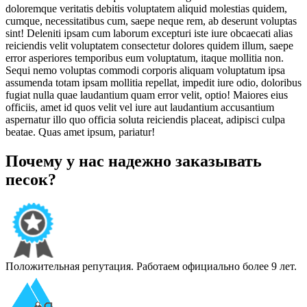
doloremque veritatis debitis voluptatem aliquid molestias quidem,
cumque, necessitatibus cum, saepe neque rem, ab deserunt voluptas
sint! Deleniti ipsam cum laborum excepturi iste iure obcaecati alias
reiciendis velit voluptatem consectetur dolores quidem illum, saepe
error asperiores temporibus eum voluptatum, itaque mollitia non.
Sequi nemo voluptas commodi corporis aliquam voluptatum ipsa
assumenda totam ipsam mollitia repellat, impedit iure odio, doloribus
fugiat nulla quae laudantium quam error velit, optio! Maiores eius
officiis, amet id quos velit vel iure aut laudantium accusantium
aspernatur illo quo officia soluta reiciendis placeat, adipisci culpa
beatae. Quas amet ipsum, pariatur!
Почему у нас надежно заказывать
песок?
Положительная репутация. Работаем официально более 9 лет.