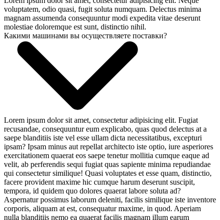
Lorem ipsum dolor sit amet, consectetur adipisicing elit. Neque
voluptatem, odio quasi, fugit soluta numquam. Delectus minima
magnam assumenda consequuntur modi expedita vitae deserunt
molestiae doloremque est sunt, distinctio nihil.
Какими машинами вы осуществляете поставки?
Lorem ipsum dolor sit amet, consectetur adipisicing elit. Fugiat
recusandae, consequuntur eum explicabo, quas quod delectus at a
saepe blanditiis iste vel esse ullam dicta necessitatibus, excepturi
ipsam? Ipsam minus aut repellat architecto iste optio, iure asperiores
exercitationem quaerat eos saepe tenetur mollitia cumque eaque ad
velit, ab perferendis sequi fugiat quas sapiente minima repudiandae
qui consectetur similique! Quasi voluptates et esse quam, distinctio,
facere provident maxime hic cumque harum deserunt suscipit,
tempora, id quidem quo dolores quaerat labore soluta ad?
Aspernatur possimus laborum deleniti, facilis similique iste inventore
corporis, aliquam at est, consequatur maxime, in quod. Aperiam
nulla blanditiis nemo ea quaerat facilis magnam illum earum