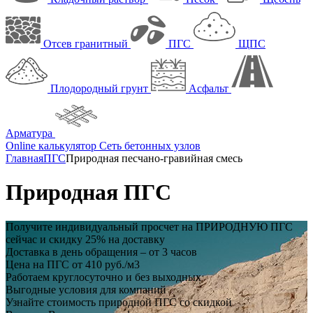
Отсев гранитный
ПГС
ЩПС
Плодородный грунт
Асфальт
Арматура
Online калькулятор
Сеть бетонных узлов
Главная
ПГС
Природная песчано-гравийная смесь
Природная ПГС
Получите индивидуальный просчет на
ПРИРОДНУЮ ПГС
сейчас и
скидку 25%
на доставку
Доставка в день обращения – от 3 часов
Цена на ПГС от 410 руб./м3
Работаем круглосуточно и без выходных
Выгодные условия для компаний
Узнайте стоимость природной ПГС со скидкой