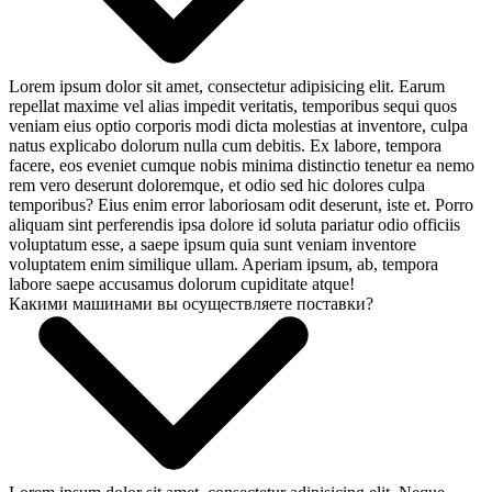
Lorem ipsum dolor sit amet, consectetur adipisicing elit. Earum
repellat maxime vel alias impedit veritatis, temporibus sequi quos
veniam eius optio corporis modi dicta molestias at inventore, culpa
natus explicabo dolorum nulla cum debitis. Ex labore, tempora
facere, eos eveniet cumque nobis minima distinctio tenetur ea nemo
rem vero deserunt doloremque, et odio sed hic dolores culpa
temporibus? Eius enim error laboriosam odit deserunt, iste et. Porro
aliquam sint perferendis ipsa dolore id soluta pariatur odio officiis
voluptatum esse, a saepe ipsum quia sunt veniam inventore
voluptatem enim similique ullam. Aperiam ipsum, ab, tempora
labore saepe accusamus dolorum cupiditate atque!
Какими машинами вы осуществляете поставки?