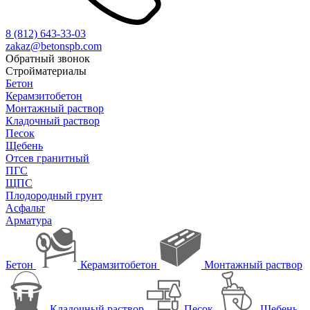
8 (812)
643-33-03
zakaz@betonspb.com
Обратный звонок
Стройматериалы
Бетон
Керамзитобетон
Монтажный раствор
Кладочный раствор
Песок
Щебень
Отсев гранитный
ПГС
ЩПС
Плодородный грунт
Асфальт
Арматура
Бетон
Керамзитобетон
Монтажный раствор
Кладочный раствор
Песок
Щебень