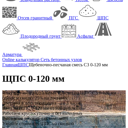
Отсев гранитный
ПГС
ЩПС
Плодородный грунт
Асфальт
Арматура
Online калькулятор
Сеть бетонных узлов
Главная
ЩПС
Щебеночно-песчаная смесь C3 0-120 мм
ЩПС 0-120 мм
Получите индивидуальный просчет на
ЩПС С3 0-120 мм
сейчас и
скидку 25%
на доставку
Доставка в день обращения – от 3 часов
Цена на ЩПС 0-120 мм от 930 руб./м3
Работаем круглосуточно и без выходных
Выгодные условия для компаний
Узнайте стоимость ЩПС со скидкой