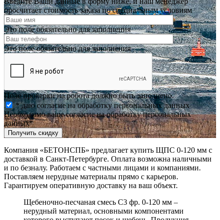
Введите Ваши данные в форму ниже, и наш менеджер
просчитает стоимость заказа по специальным условиям
Это поле обязательно для заполнения
Это поле обязательно для заполнения
Поле проверки на робота должно быть заполнено.
* даю согласие на обработку персональных данных
Необходимо ваше согласие на обработку персональных
данных
Получить скидку
Компания «БЕТОНСПБ» предлагает купить ЩПС 0-120 мм с
доставкой в Санкт-Петербурге. Оплата возможна наличными
и по безналу. Работаем с частными лицами и компаниями.
Поставляем нерудные материалы прямо с карьеров.
Гарантируем оперативную доставку на ваш объект.
Щебеночно-песчаная смесь C3 фр. 0-120 мм –
нерудный материал, основными компонентами
которого выступают песок и щебень. Продукция