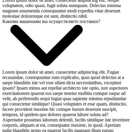
Lorem ipsum dolor sit amet, consectetur adipisicing elit. Neque
voluptatem, odio quasi, fugit soluta numquam. Delectus minima
magnam assumenda consequuntur modi expedita vitae deserunt
molestiae doloremque est sunt, distinctio nihil.
Какими машинами вы осуществляете поставки?
Lorem ipsum dolor sit amet, consectetur adipisicing elit. Fugiat
recusandae, consequuntur eum explicabo, quas quod delectus at a
saepe blanditiis iste vel esse ullam dicta necessitatibus, excepturi
ipsam? Ipsam minus aut repellat architecto iste optio, iure asperiores
exercitationem quaerat eos saepe tenetur mollitia cumque eaque ad
velit, ab perferendis sequi fugiat quas sapiente minima repudiandae
qui consectetur similique! Quasi voluptates et esse quam, distinctio,
facere provident maxime hic cumque harum deserunt suscipit,
tempora, id quidem quo dolores quaerat labore soluta ad?
Aspernatur possimus laborum deleniti, facilis similique iste inventore
corporis, aliquam at est, consequatur maxime, in quod. Aperiam
nulla blanditiis nemo ea quaerat facilis magnam illum earum