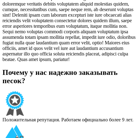
doloremque veritatis debitis voluptatem aliquid molestias quidem,
cumque, necessitatibus cum, saepe neque rem, ab deserunt voluptas
sint! Deleniti ipsam cum laborum excepturi iste iure obcaecati alias
reiciendis velit voluptatem consectetur dolores quidem illum, saepe
error asperiores temporibus eum voluptatum, itaque mollitia non.
Sequi nemo voluptas commodi corporis aliquam voluptatum ipsa
assumenda totam ipsam mollitia repellat, impedit iure odio, doloribus
fugiat nulla quae laudantium quam error velit, optio! Maiores eius
officiis, amet id quos velit vel iure aut laudantium accusantium
aspernatur illo quo officia soluta reiciendis placeat, adipisci culpa
beatae. Quas amet ipsum, pariatur!
Почему у нас надежно заказывать
песок?
Положительная репутация. Работаем официально более 9 лет.