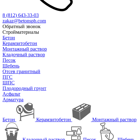
8 (812)
643-33-03
zakaz@betonspb.com
Обратный звонок
Стройматериалы
Бетон
Керамзитобетон
Монтажный раствор
Кладочный раствор
Песок
Щебень
Отсев гранитный
ПГС
ЩПС
Плодородный грунт
Асфальт
Арматура
Бетон
Керамзитобетон
Монтажный раствор
Кладочный раствор
Песок
Щебень