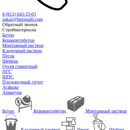
8 (812)
643-33-03
zakaz@betonspb.com
Обратный звонок
Стройматериалы
Бетон
Керамзитобетон
Монтажный раствор
Кладочный раствор
Песок
Щебень
Отсев гранитный
ПГС
ЩПС
Плодородный грунт
Асфальт
Арматура
Бетон
Керамзитобетон
Монтажный раствор
Кладочный раствор
Песок
Щебень