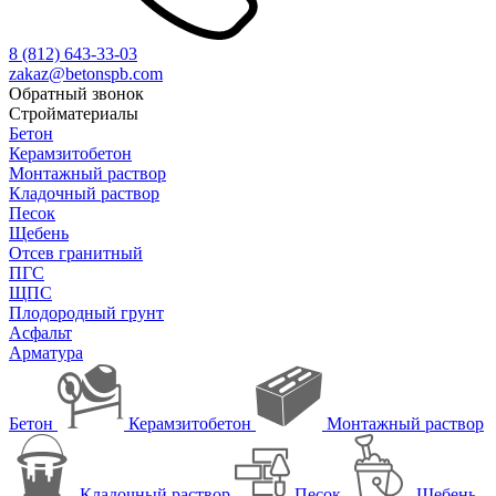
8 (812)
643-33-03
zakaz@betonspb.com
Обратный звонок
Стройматериалы
Бетон
Керамзитобетон
Монтажный раствор
Кладочный раствор
Песок
Щебень
Отсев гранитный
ПГС
ЩПС
Плодородный грунт
Асфальт
Арматура
Бетон
Керамзитобетон
Монтажный раствор
Кладочный раствор
Песок
Щебень