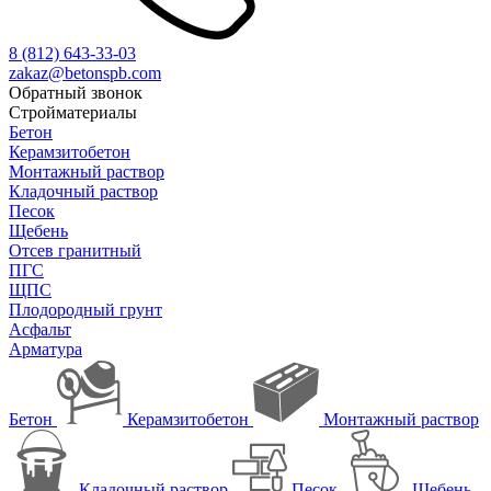
8 (812)
643-33-03
zakaz@betonspb.com
Обратный звонок
Стройматериалы
Бетон
Керамзитобетон
Монтажный раствор
Кладочный раствор
Песок
Щебень
Отсев гранитный
ПГС
ЩПС
Плодородный грунт
Асфальт
Арматура
Бетон
Керамзитобетон
Монтажный раствор
Кладочный раствор
Песок
Щебень