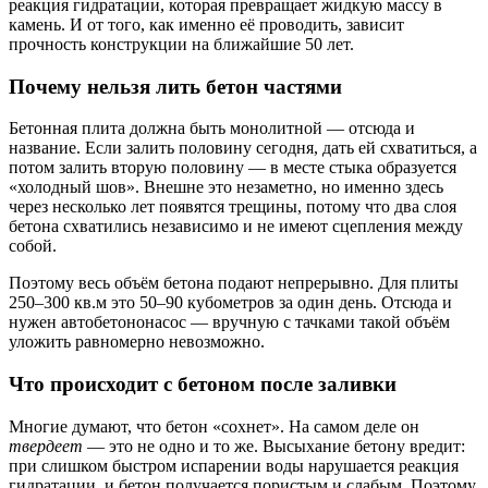
реакция гидратации, которая превращает жидкую массу в
камень. И от того, как именно её проводить, зависит
прочность конструкции на ближайшие 50 лет.
Почему нельзя лить бетон частями
Бетонная плита должна быть монолитной — отсюда и
название. Если залить половину сегодня, дать ей схватиться, а
потом залить вторую половину — в месте стыка образуется
«холодный шов». Внешне это незаметно, но именно здесь
через несколько лет появятся трещины, потому что два слоя
бетона схватились независимо и не имеют сцепления между
собой.
Поэтому весь объём бетона подают непрерывно. Для плиты
250–300 кв.м это 50–90 кубометров за один день. Отсюда и
нужен автобетононасос — вручную с тачками такой объём
уложить равномерно невозможно.
Что происходит с бетоном после заливки
Многие думают, что бетон «сохнет». На самом деле он
твердеет
— это не одно и то же. Высыхание бетону вредит:
при слишком быстром испарении воды нарушается реакция
гидратации, и бетон получается пористым и слабым. Поэтому